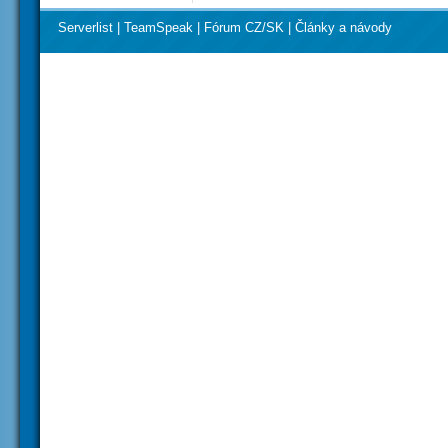
Serverlist
|
TeamSpeak
|
Fórum CZ/SK
|
Články a návody