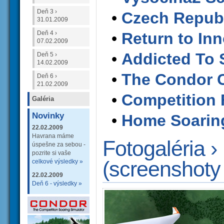
Deň 3 ›
•
Czech Republ
31.01.2009
Deň 4 ›
•
Return to In
07.02.2009
•
Addicted To 
Deň 5 ›
14.02.2009
•
The Condor 
Deň 6 ›
21.02.2009
•
Competition 
Galéria
Novinky
•
Home Soaring
22.02.2009
Havrana máme
Fotogaléria 
úspešne za sebou -
pozrite si vaše
(screenshoty
celkové výsledky »
22.02.2009
Deň 6 - výsledky »