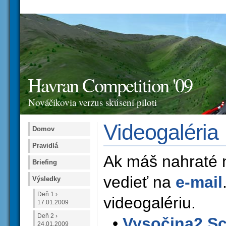
Havran Competition '09
Nováčikovia verzus skúsení piloti
Videogaléria
Domov
Pravidlá
Ak máš nahraté 
Briefing
vedieť na
e-mail
Výsledky
Deň 1 ›
videogalériu.
17.01.2009
Deň 2 ›
•
Vysočina2 S
24.01.2009